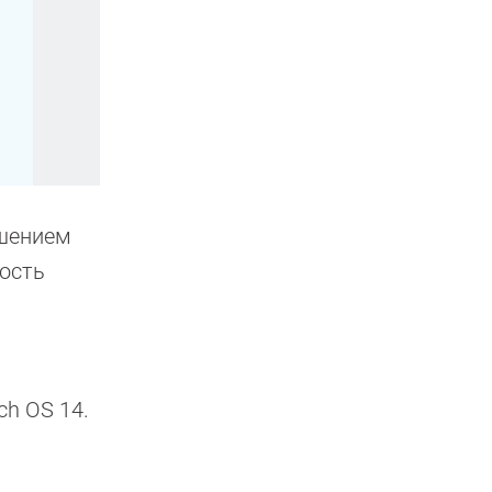
ешением
кость
ch OS 14.
.