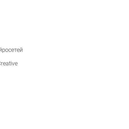
о
йросетей
reative