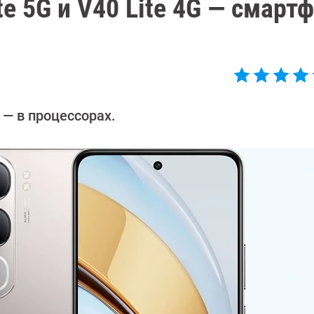
te 5G и V40 Lite 4G — смарт
— в процессорах.