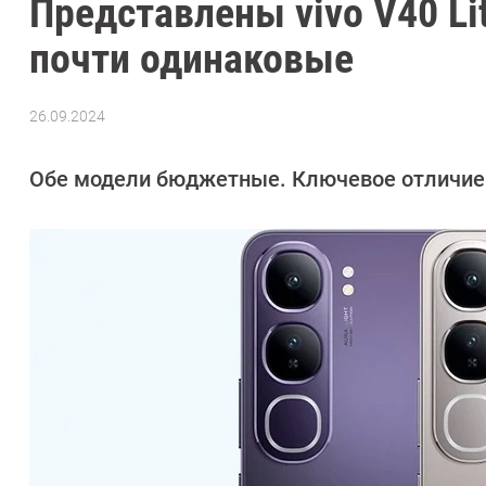
Представлены vivo V40 Li
почти одинаковые
26.09.2024
Автор:
Сергей
Калашников
Обе модели бюджетные. Ключевое отличие 