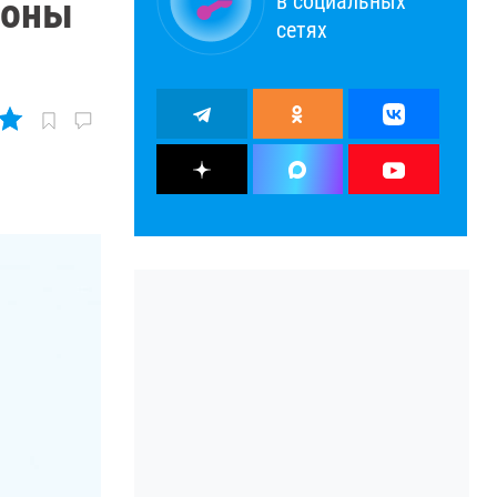
в социальных
фоны
сетях