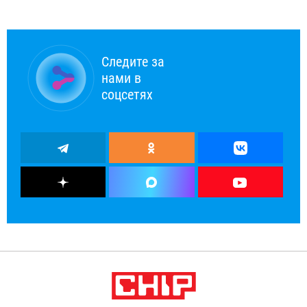
Следите за
нами в
соцсетях