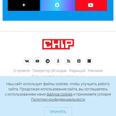
О проекте
Генератор QR-кодов
Редакция
Реклама
Пользовательское соглашение
Политика конфиденциальности
Наш сайт использует файлы cookies, чтобы улучшить работу
сайта. Продолжая использование сайта, вы соглашаетесь
Подписаться на рассылку
c использованием нами
файлов cookies
и принимаете условия
Политики конфиденциальности
© 2026 АО «БКМ», ОГРН 1027739494584, ИНН 7705056238
127018, Москва, ул. Полковая, д. 3, стр. 4, помещение I, комн. 23
ПРИНЯТЬ