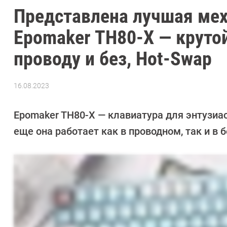
Представлена лучшая мех
Epomaker TH80-X — крутой
проводу и без, Hot-Swap
16.08.2023
Автор:
Сергей
Калашников
Epomaker TH80-X — клавиатура для энтузиас
еще она работает как в проводном, так и в