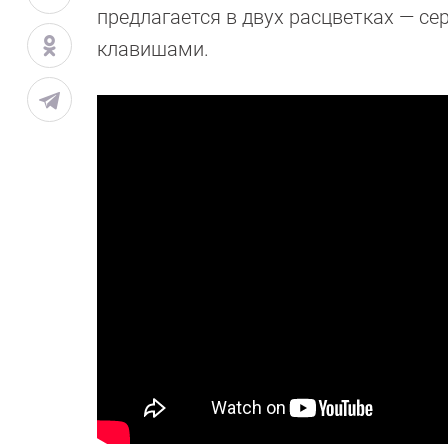
предлагается в двух расцветках — се
клавишами.