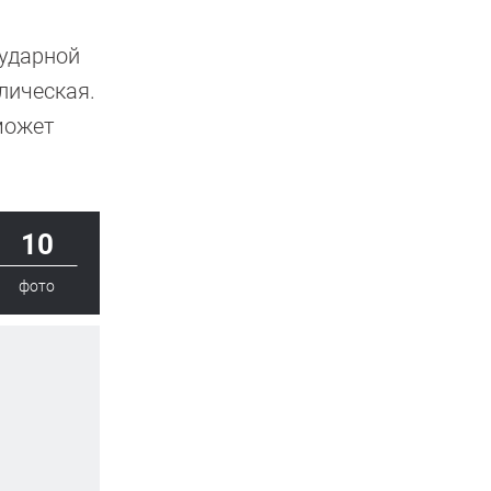
 ударной
лическая.
может
10
фото