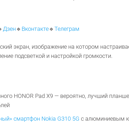

Дзен
🔹
Вконтакте
🔹
Телеграм
ский экран, изображение на котором настраива
ение подсветкой и настройкой громкости.
ного HONOR Pad X9 — вероятно, лучший планшет
блей
ный» смартфон Nokia G310 5G
с алюминиевым к