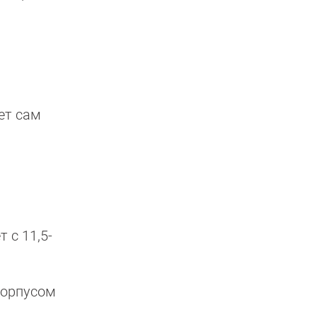
ет сам
 с 11,5-
орпусом