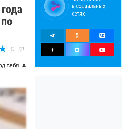
в социальных
 года
сетях
 по
д себя. А