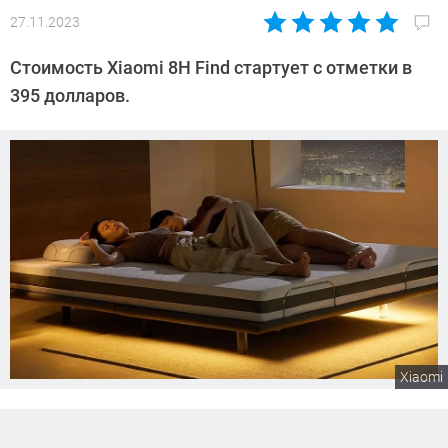
27.11.2023
Автор:
Сергей
Стоимость Xiaomi 8H Find стартует с отметки в
Калашников
395 долларов.
Xiaomi