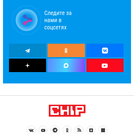
Следите за
нами в
соцсетях