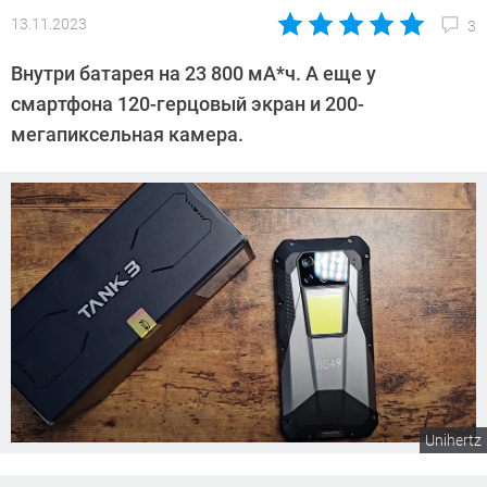
13.11.2023
3
Автор:
Сергей
Внутри батарея на 23 800 мА*ч. А еще у
Калашников
смартфона 120-герцовый экран и 200-
мегапиксельная камера.
Unihertz