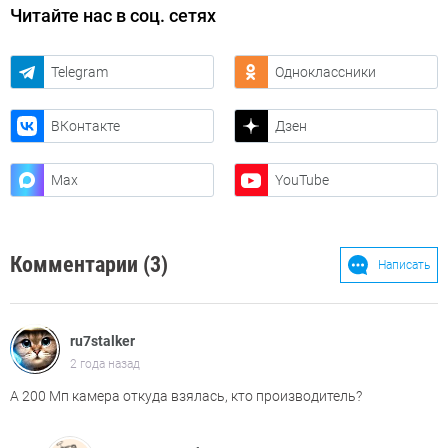
Читайте нас в соц. сетях
Telegram
Одноклассники
ВКонтакте
Дзен
Max
YouTube
Комментарии (3)
Написать
ru7stalker
2 года назад
А 200 Мп камера откуда взялась, кто производитель?