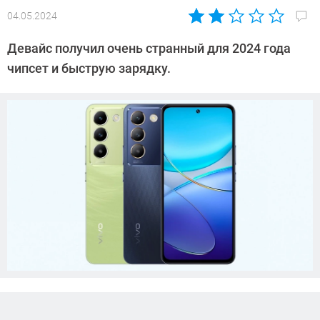
04.05.2024
Автор:
Азиза
Девайс получил очень странный для 2024 года
Довлатова
чипсет и быструю зарядку.