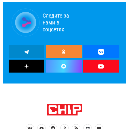
Следите за
нами в
соцсетях