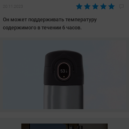
20.11.2023
Автор:
Азиза
Он может поддерживать температуру
Довлатова
содержимого в течении 6 часов.