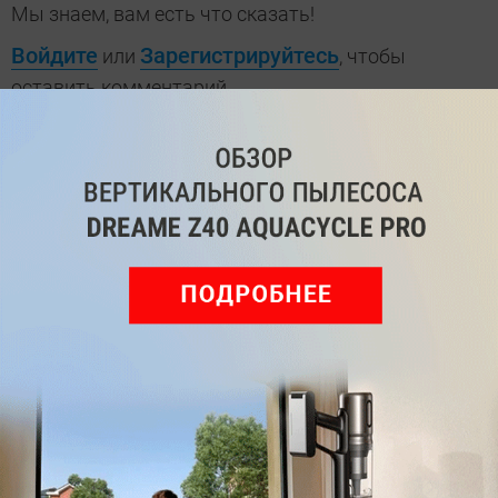
Мы знаем, вам есть что сказать!
Войдите
Зарегистрируйтесь
или
, чтобы
оставить комментарий
Рекомендуем