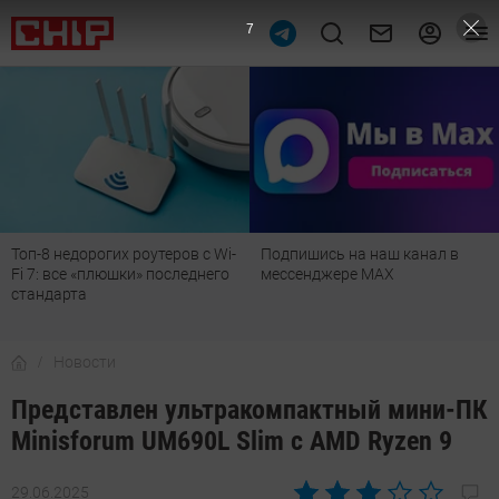
6
Подпишись на наш канал в
Рейтинг телевизоров 2026:
мессенджере МАХ
лучшие модели для гостиной,
детской, дачи и кухни
Новости
Представлен ультракомпактный мини-ПК
Minisforum UM690L Slim с AMD Ryzen 9
29.06.2025