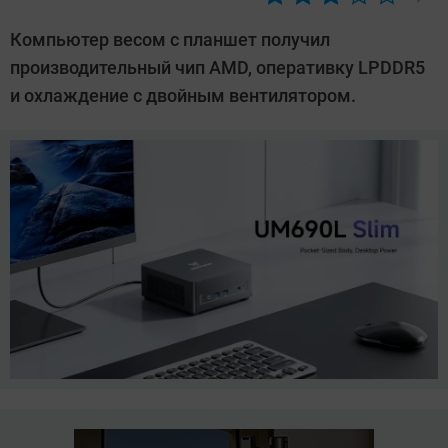
Автор:
Азиза
Компьютер весом с планшет получил
Довлатова
производительный чип AMD, оперативку LPDDR5
и охлаждение с двойным вентилятором.