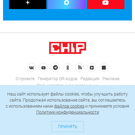
О проекте
Генератор QR-кодов
Редакция
Реклама
Пользовательское соглашение
Политика конфиденциальности
Наш сайт использует файлы cookies, чтобы улучшить работу
сайта. Продолжая использование сайта, вы соглашаетесь
Подписаться на рассылку
c использованием нами
файлов cookies
и принимаете условия
Политики конфиденциальности
© 2026 АО «БКМ», ОГРН 1027739494584, ИНН 7705056238
127018, Москва, ул. Полковая, д. 3, стр. 4, помещение I, комн. 23
ПРИНЯТЬ