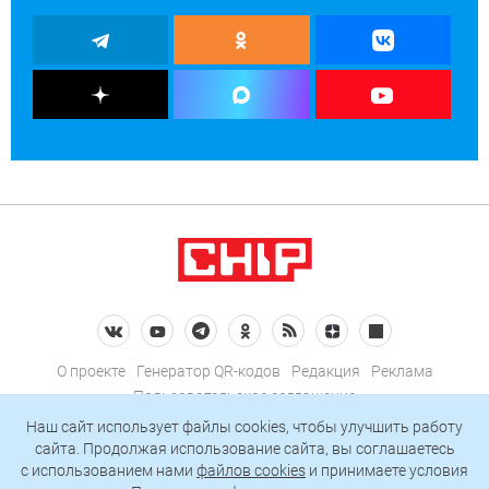
О проекте
Генератор QR-кодов
Редакция
Реклама
Пользовательское соглашение
Политика конфиденциальности
Наш сайт использует файлы cookies, чтобы улучшить работу
сайта. Продолжая использование сайта, вы соглашаетесь
Подписаться на рассылку
c использованием нами
файлов cookies
и принимаете условия