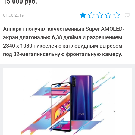
15 000 руб.
01.08.2019
Автор:
Павел
Аппарат получил качественный Super AMOLED-
Кошик
экран диагональю 6,38 дюйма и разрешением
2340 х 1080 пикселей с каплевидным вырезом
под 32-мегапиксельную фронтальную камеру.