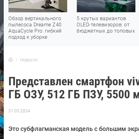
Обзор вертикального
5 крутых вариантов
пылесоса Dreame Z40
OLED-телевизоров: от
AquaCycle Pro: гибкий
бюджетных до топовых
подход к уборке
Новости
Представлен смартфон viv
ГБ ОЗУ, 512 ГБ ПЗУ, 5500 
31.05.2024
Автор:
Сергей
Калашников
Это субфлагманская модель с большим экра