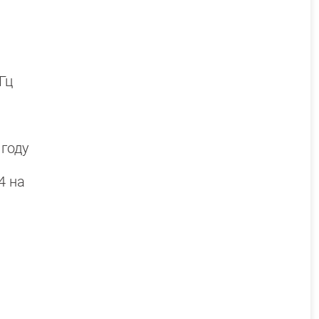
 Гц
 году
4 на