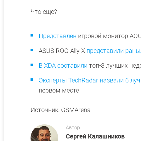
Что еще?
Представлен
игровой монитор AOC
ASUS ROG Ally X
представили рань
В XDA составили
топ-8 лучших нед
Эксперты TechRadar назвали 6 л
первом месте
Источник: GSMArena
Автор
Сергей Калашников