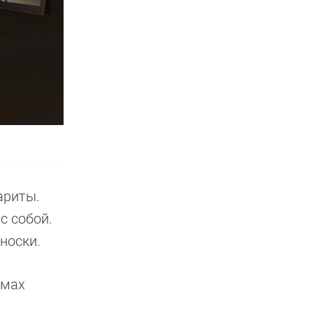
ариты.
с собой.
носки.
имах