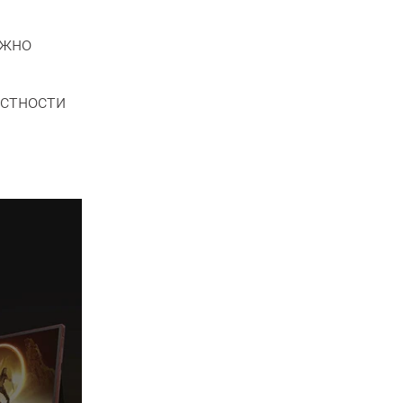
ожно
астности