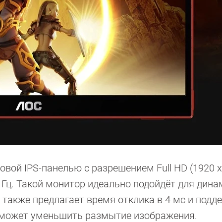
вой IPS-панелью с разрешением Full HD (1920 х
4 Гц. Такой монитор идеально подойдёт для дин
т также предлагает время отклика в 4 мс и подд
поможет уменьшить размытие изображения.