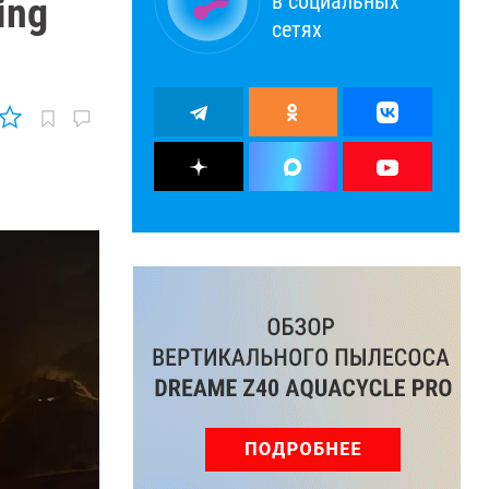
в социальных
ing
сетях