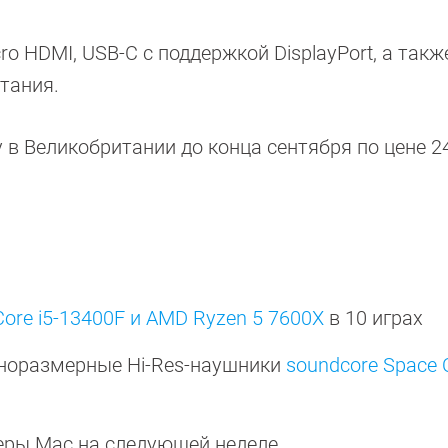
o HDMI, USB-C с поддержкой DisplayPort, а такж
тания.
в Великобритании до конца сентября по цене 2
 Core i5-13400F и AMD Ryzen 5 7600X
в 10 играх
лноразмерные Hi-Res-наушники
soundcore Space 
ры Mac на следующей неделе