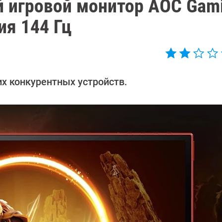
 игровой монитор AOC Gam
ия 144 Гц
их конкурентных устройств.