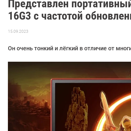
Представлен портативный
16G3 с частотой обновлен
15.09.2023
Автор:
Азиза
Довлатова
Он очень тонкий и лёгкий в отличие от мног