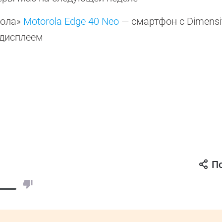
рола»
Motorola Edge 40 Neo
— смартфон с Dimensit
 дисплеем
П