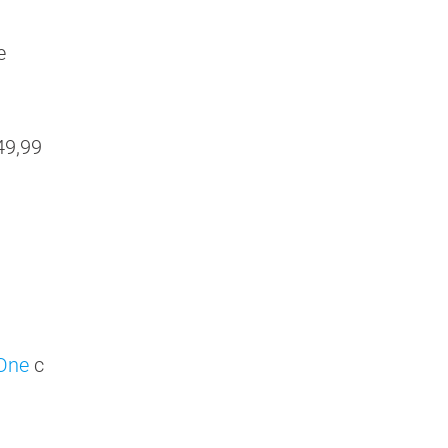
е
49,99
One
с