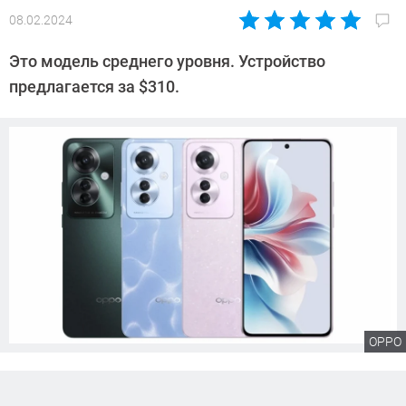
08.02.2024
Автор:
Сергей
Это модель среднего уровня. Устройство
Калашников
предлагается за $310.
OPPO