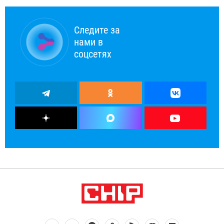
Следите за
нами в
соцсетях