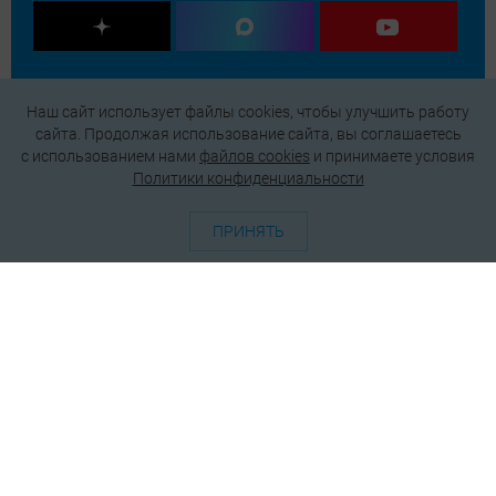
Наш сайт использует файлы cookies, чтобы улучшить работу
сайта. Продолжая использование сайта, вы соглашаетесь
c использованием нами
файлов cookies
и принимаете условия
Политики конфиденциальности
ПРИНЯТЬ
О проекте
Генератор QR-кодов
Редакция
Реклама
Пользовательское соглашение
Политика конфиденциальности
Подписаться на рассылку
© 2026 АО «БКМ», ОГРН 1027739494584, ИНН 7705056238
127018, Москва, ул. Полковая, д. 3, стр. 4, помещение I, комн. 23