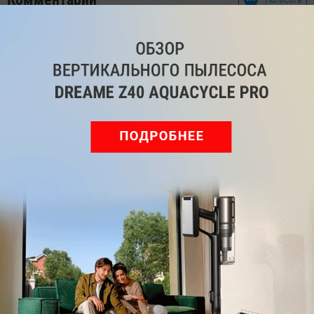
Мы знаем, вам есть что сказать!
Войдите
Зарегистрируйтесь
или
, чтобы
оставить комментарий
Рекомендуем