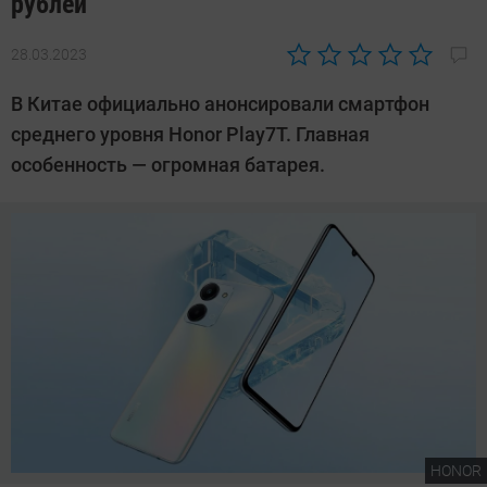
рублей
28.03.2023
Автор:
Сергей
В Китае официально анонсировали смартфон
Калашников
среднего уровня Honor Play7T. Главная
особенность — огромная батарея.
HONOR