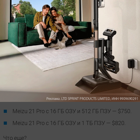
Работает устройство на Android 14 с фирменной
оболочкой Flyme 10.5 со множеством функций ИИ.
Есть стереодинамики и защита IP68. Цвета —
черный, белый, зеленый и голубой.
Цены:
Meizu 21 Pro с 12 ГБ ОЗУ и 256 ГБ ПЗУ — $690.
Meizu 21 Pro с 16 ГБ ОЗУ и 512 ГБ ПЗУ — $750.
Meizu 21 Pro с 16 ГБ ОЗУ и 1 ТБ ПЗУ — $820.
Что еще?