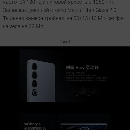
частотой 120 Гц и пиковой яркостью 1250 нит.
Защищает дисплей стекло Meizu Titan Glass 2.0.
Тыльная камера тройная, на 50+13+10 Мп, селфи-
камера на 32 Мп.
1 из 4