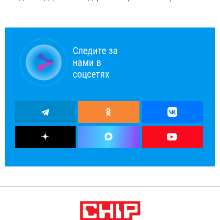
Следите за
нами в
соцсетях