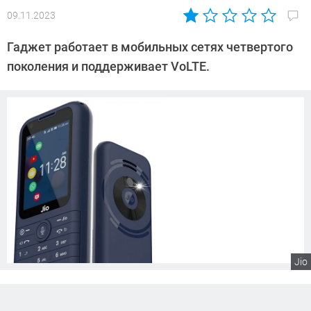
09.11.2023
Автор:
Сергей
Гаджет работает в мобильных сетях четвертого
Калашников
поколения и поддерживает VoLTE.
Jio