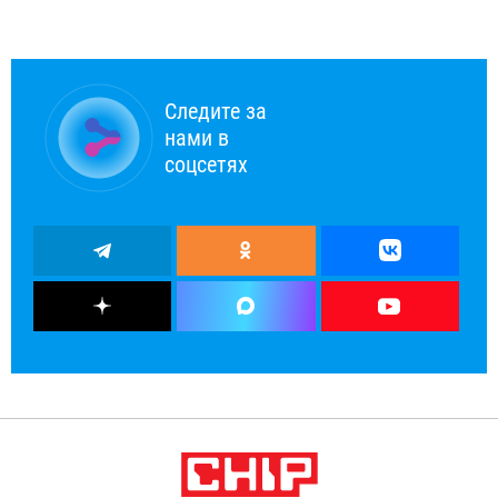
Следите за
нами в
соцсетях