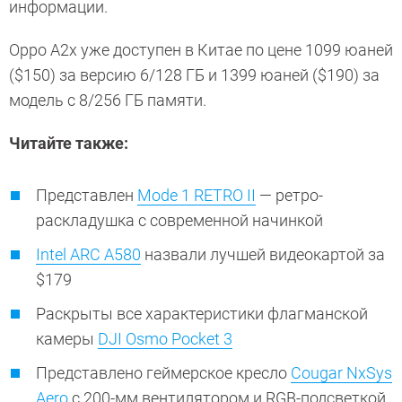
информации.
Oppo A2x уже доступен в Китае по цене 1099 юаней
($150) за версию 6/128 ГБ и 1399 юаней ($190) за
модель с 8/256 ГБ памяти.
Читайте также:
Представлен
Mode 1 RETRO II
— ретро-
раскладушка с современной начинкой
Intel ARC A580
назвали лучшей видеокартой за
$179
Раскрыты все характеристики флагманской
камеры
DJI Osmo Pocket 3
Представлено геймерское кресло
Cougar NxSys
Aero
с 200-мм вентилятором и RGB-подсветкой