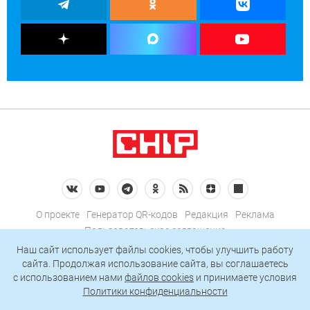
О проекте
Генератор QR-кодов
Редакция
Реклама
Пользовательское соглашение
Политика конфиденциальности
Наш сайт использует файлы cookies, чтобы улучшить работу
сайта. Продолжая использование сайта, вы соглашаетесь
Подписаться на рассылку
c использованием нами
файлов cookies
и принимаете условия
Политики конфиденциальности
© 2026 АО «БКМ», ОГРН 1027739494584, ИНН 7705056238