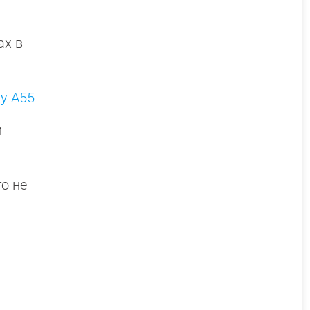
ах в
xy A55
и
о не