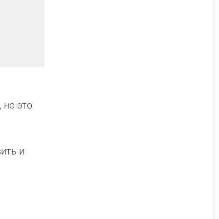
 но это
вить и