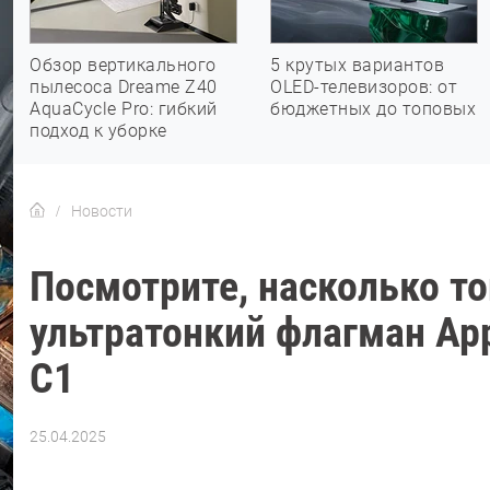
Обзор вертикального
5 крутых вариантов
пылесоса Dreame Z40
OLED-телевизоров: от
AquaCycle Pro: гибкий
бюджетных до топовых
подход к уборке
Новости
Посмотрите, насколько то
ультратонкий флагман Ap
C1
25.04.2025
Автор:
Азиза