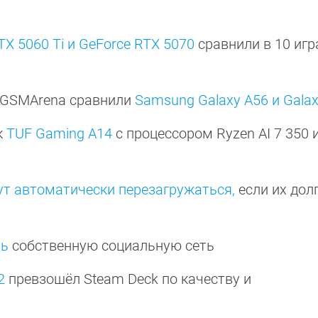
TX 5060 Ti и GeForce RTX 5070
сравнили в 10 игр
 GSMArena сравнили
Samsung Galaxy A56 и Gala
к
TUF Gaming A14
с процессором Ryzen AI 7 350 
ут автоматически перезагружаться,
если их долг
ть
собственную социальную сеть
2
превзошёл Steam Deck по качеству и