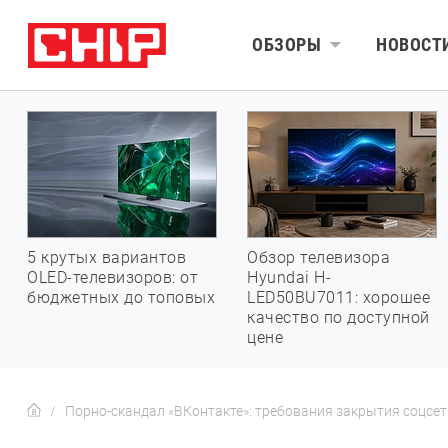
ОБЗОРЫ
НОВОСТ
5 крутых вариантов
Обзор телевизора
OLED-телевизоров: от
Hyundai H-
бюджетных до топовых
LED50BU7011: хорошее
качество по доступной
цене
Порно-скандал «ВКонтакте»: требования закрытия соцсет