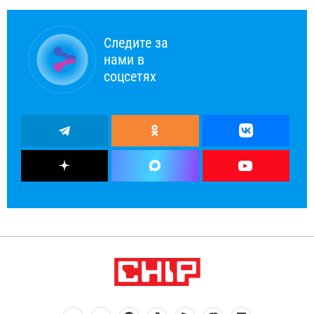
Следите за
нами в
соцсетях