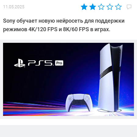
11.05.2025
Автор:
Азиза
Sony обучает новую нейросеть для поддержки
Довлатова
режимов 4K/120 FPS и 8K/60 FPS в играх.