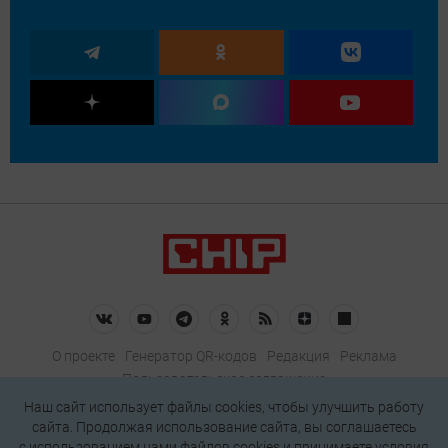
О проекте
Генератор QR-кодов
Редакция
Реклама
Пользовательское соглашение
Политика конфиденциальности
Наш сайт использует файлы cookies, чтобы улучшить работу
сайта. Продолжая использование сайта, вы соглашаетесь
Подписаться на рассылку
c использованием нами
файлов cookies
и принимаете условия