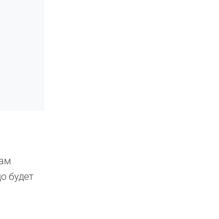
кам
о будет