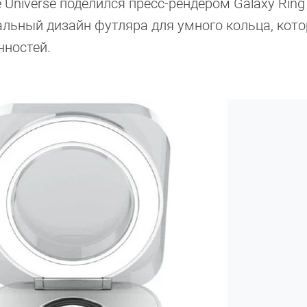
 Universe поделился пресс-рендером Galaxy Ring
альный дизайн футляра для умного кольца, кот
нностей.