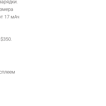
зарядки.
азмера
от 17 мАч
 $350.
исплеем