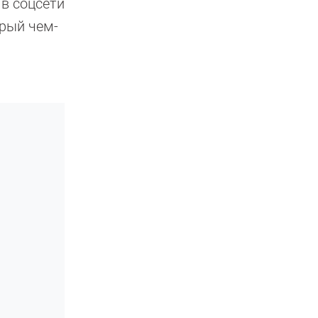
 в соцсети
орый чем-