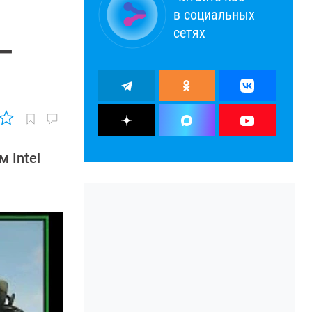
в социальных
сетях
 —
 Intel