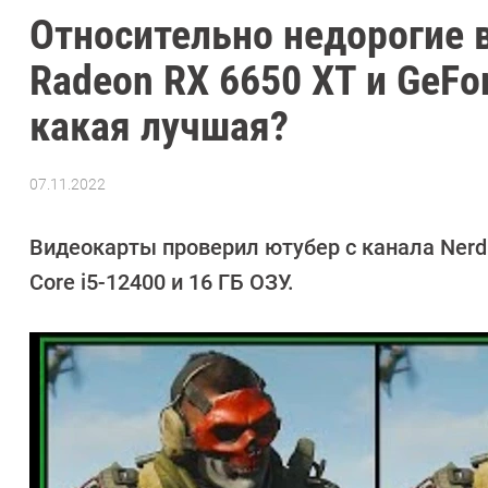
Относительно недорогие в
Radeon RX 6650 XT и GeFo
какая лучшая?
07.11.2022
Автор:
Сергей
Калашников
Видеокарты проверил ютубер с канала Nerd 
Core i5-12400 и 16 ГБ ОЗУ.