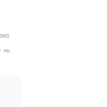
3060).
. Но,