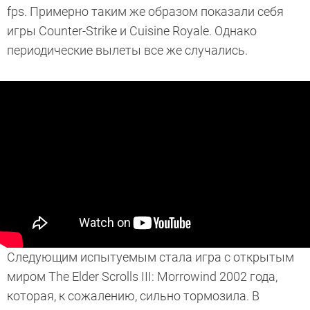
fps. Примерно таким же образом показали себя
игры Counter-Strike и Cuisine Royale. Однако
периодические вылеты все же случались.
Следующим испытуемым стала игра с открытым
миром The Elder Scrolls III: Morrowind 2002 года,
которая, к сожалению, сильно тормозила. В