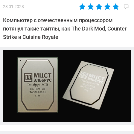
23.01.2023
Автор:
Павел
Компьютер с отечественным процессором
Кошик
потянул такие тайтлы, как The Dark Mod, Counter-
Strike и Cuisine Royale