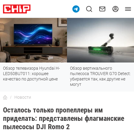
Обзор телевизора Hyundai H-
Обзор вертикального
LED50BU7011: хорошее
пылесоса TROUVER G70 Detect:
качество по доступной цене
убирается так, как другие не
могут
Новости
Осталось только пропеллеры им
приделать: представлены флагманские
пылесосы DJI Romo 2