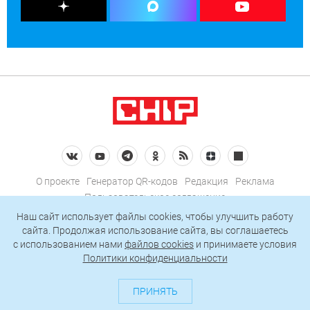
О проекте
Генератор QR-кодов
Редакция
Реклама
Пользовательское соглашение
Политика конфиденциальности
Наш сайт использует файлы cookies, чтобы улучшить работу
сайта. Продолжая использование сайта, вы соглашаетесь
Подписаться на рассылку
c использованием нами
файлов cookies
и принимаете условия
Политики конфиденциальности
© 2026 АО «БКМ», ОГРН 1027739494584, ИНН 7705056238
127018, Москва, ул. Полковая, д. 3, стр. 4, помещение I, комн. 23
ПРИНЯТЬ