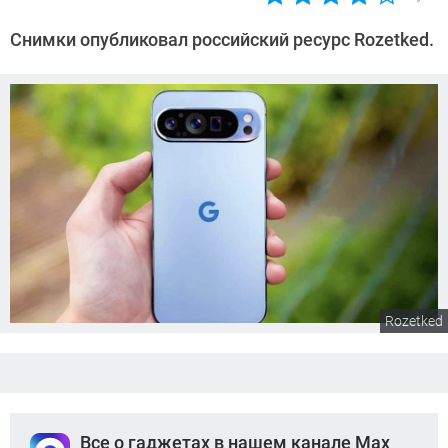
Автор:
Сергей
Снимки опубликовал российский ресурс Rozetked.
Калашников
Rozetked
Все о гаджетах в нашем канале Max