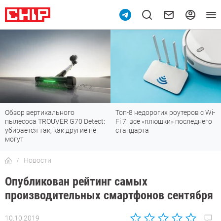
ого
Топ-8 недорогих роутеров с Wi-
7 мессенджеров, 
 G70 Detect:
Fi 7: все «плюшки» последнего
отлично работают
 другие не
стандарта
Новости
Опубликован рейтинг самых
производительных смартфонов сентября
10.10.2019