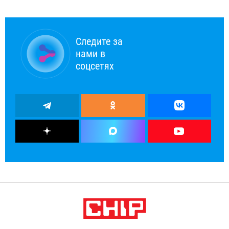
Следите за
нами в
соцсетях