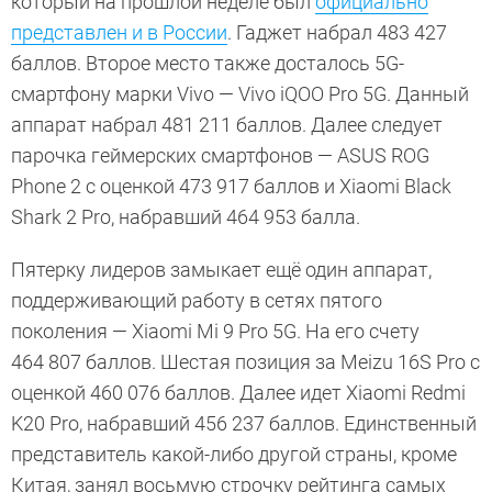
который на прошлой неделе был
официально
представлен и в России
. Гаджет набрал 483 427
баллов. Второе место также досталось 5G-
смартфону марки Vivо — Vivо iQOO Pro 5G. Данный
аппарат набрал 481 211 баллов. Далее следует
парочка геймерских смартфонов — ASUS ROG
Phone 2 с оценкой 473 917 баллов и Xiaomi Black
Shark 2 Pro, набравший 464 953 балла.
Пятерку лидеров замыкает ещё один аппарат,
поддерживающий работу в сетях пятого
поколения — Xiaomi Mi 9 Pro 5G. На его счету
464 807 баллов. Шестая позиция за Meizu 16S Pro с
оценкой 460 076 баллов. Далее идет Xiaomi Redmi
K20 Pro, набравший 456 237 баллов. Единственный
представитель какой-либо другой страны, кроме
Китая, занял восьмую строчку рейтинга самых