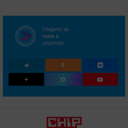
Следите за
нами в
соцсетях