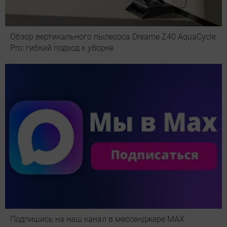
Обзор вертикального пылесоса Dreame Z40 AquaCycle
Pro: гибкий подход к уборке
Подпишись на наш канал в мессенджере МАХ