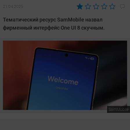
21.04.2025
Автор:
Сергей
Тематический ресурс SamMobile назвал
Калашников
фирменный интерфейс One UI 8 скучным.
SamMobile