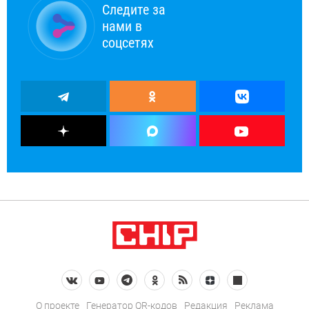
Следите за
нами в
соцсетях
О проекте
Генератор QR-кодов
Редакция
Реклама