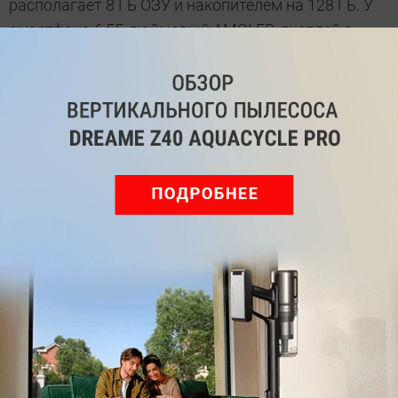
располагает 8 ГБ ОЗУ и накопителем на 128 ГБ. У
смартфона 6,55-дюймовый AMOLED-дисплей с
разрешением Full HD+ и частотой обновления 120
Гц. Емкость аккумулятора — 4500 мА*ч. Мощность
зарядки — 67 Вт. Сзади камера на 50, 20 и 2 Мп,
спереди — на 32 и 8 Мп. В качестве ОС
использована Android 12 с MIUI 14. Цена — 499
евро.
Другие интересные новости:
Все что вам нужно без переплаты:
представлен
доступный смартфон Vivo Y56 5G
.
Смартфон realme GT Neo5 удивляет —
зарядка
от 0 до 50% всего за 4 минуты
.
Выглядящий как флагман
, но стоящий в разы