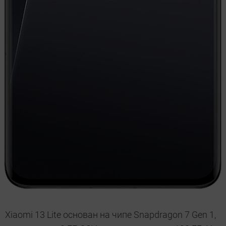
Xiaomi 13 Lite основан на чипе Snapdragon 7 Gen 1,