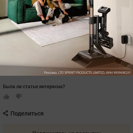
дешевле Honor Magic5 Lite оказался еще и
королем автономности!
Источник: Gizmochina
Автор
Сергей Калашников
Редактор раздела новостей
Была ли статья интересна?
Поделиться