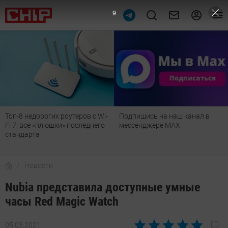
8
еров с Wi-
Подпишись на наш канал в
Рейтинг телевизоров
оследнего
мессенджере МАХ
лучшие модели для г
детской, дачи и кухни
Новости
Nubia представила доступные умные
часы Red Magic Watch
05.03.2021