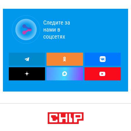
Следите за
нами в
соцсетях