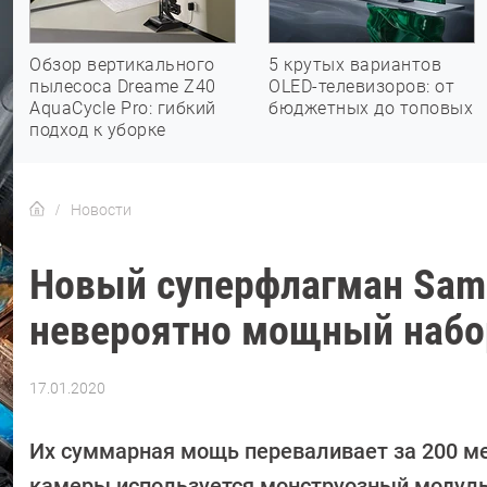
Обзор вертикального
5 крутых вариантов
пылесоса Dreame Z40
OLED-телевизоров: от
AquaCycle Pro: гибкий
бюджетных до топовых
подход к уборке
Новости
Новый суперфлагман Samsu
невероятно мощный набо
17.01.2020
Автор:
Павел
Кошик
Их суммарная мощь переваливает за 200 ме
камеры используется монструозный модул