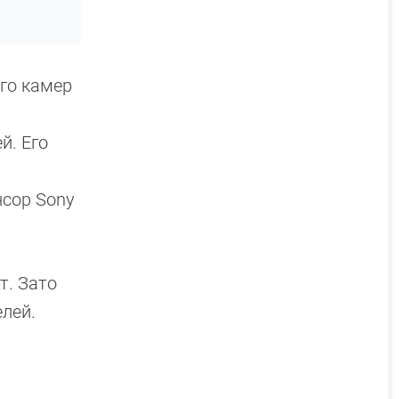
го камер
й. Его
нсор Sony
т. Зато
елей.