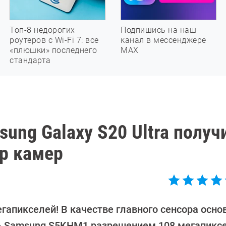
Топ-8 недорогих
Подпишись на наш
роутеров с Wi-Fi 7: все
канал в мессенджере
«плюшки» последнего
МАХ
стандарта
ng Galaxy S20 Ultra получ
р камер
гапикселей! В качестве главного сенсора осно
ь Samsung S5KHM1 разрешением 108 мегапиксе