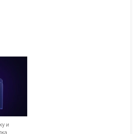
ку и
пка