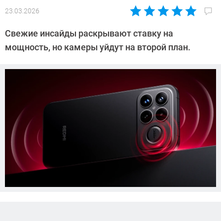
23.03.2026
Автор:
Азиза
Свежие инсайды раскрывают ставку на
Довлатова
мощность, но камеры уйдут на второй план.