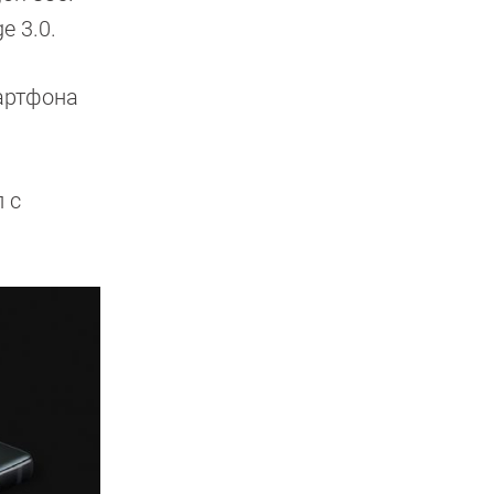
e 3.0.
артфона
 с