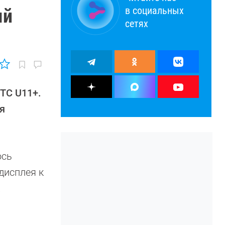
в социальных
ый
сетях
TC U11+.
я
ось
дисплея к
.