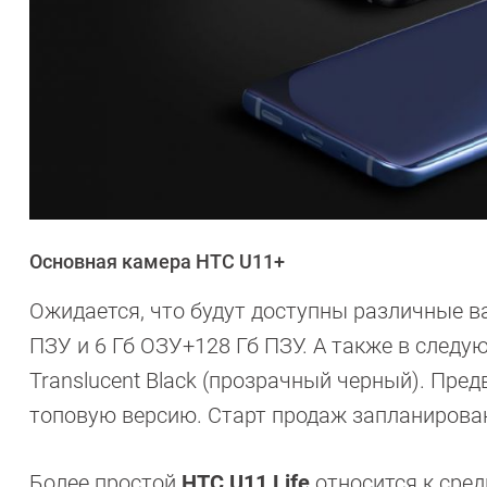
Основная камера HTС U11+
Ожидается, что будут доступны различные 
ПЗУ и 6 Гб ОЗУ+128 Гб ПЗУ. А также в следую
Translucent Black (прозрачный черный). Пред
топовую версию. Старт продаж запланирован
Более простой
HTC U11 Life
относится к сред