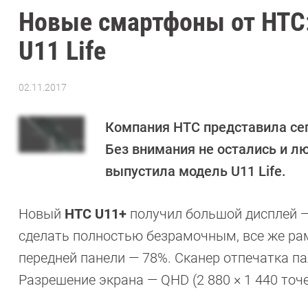
Новые смартфоны от HTC
U11 Life
02.11.2017
Автор:
Екатерина
Савенко
Компания HTC представила се
Без внимания не остались и л
выпустила модель U11 Life.
Новый
HTC U11+
получил большой дисплей —
сделать полностью безрамочным, все же рам
передней панели — 78%. Сканер отпечатка па
Разрешение экрана — QHD (2 880 × 1 440 точе