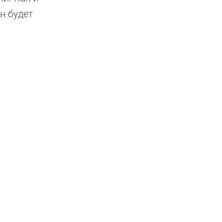
н будет
.