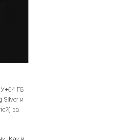
ЗУ+64 ГБ
Silver и
лей) за
и. Как и