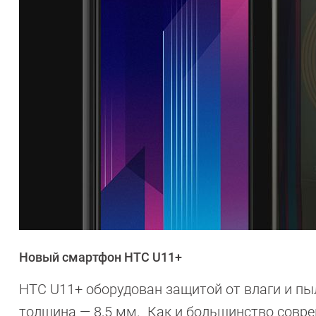
Новый смартфон HTС U11+
HTC U11+ оборудован защитой от влаги и пыл
толщина — 8,5 мм. Как и большинство совре