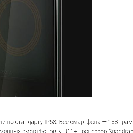
и по стандарту IP68. Вес смартфона — 188 грам
менных смартфонов, у U11+ процессор Snapdrag