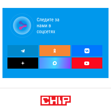
Следите за
нами в
соцсетях