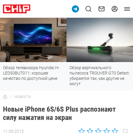
Обзор телевизора Hyundai H-
Обзор вертикального
LED50BU7011: хорошее
пылесоса TROUVER G70 Detect:
качество по доступной цене
убирается так, как другие не
могут
Новости
Новые iPhone 6S/6S Plus распознают
силу нажатия на экран
11.09.2015