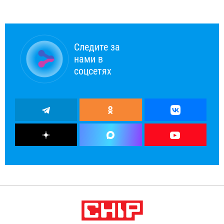
Следите за
нами в
соцсетях