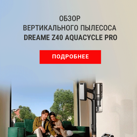
Мы знаем, вам есть что сказать!
Войдите
Зарегистрируйтесь
или
, чтобы
оставить комментарий
Рекомендуем