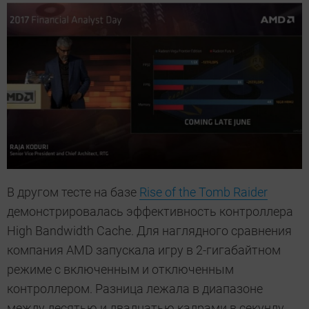
В другом тесте на базе
Rise of the Tomb Raider
демонстрировалась эффективность контроллера
High Bandwidth Cache. Для наглядного сравнения
компания AMD запускала игру в 2-гигабайтном
режиме с включенным и отключенным
контроллером. Разница лежала в диапазоне
между десятью и двадцатью кадрами в секунду.