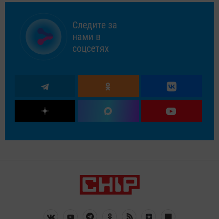
Следите за
нами в
соцсетях