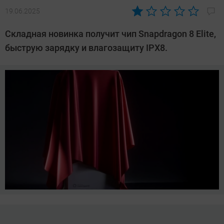
19.06.2025
Автор:
Азиза
Складная новинка получит чип Snapdragon 8 Elite,
Довлатова
быструю зарядку и влагозащиту IPX8.