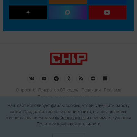
О проекте
Генератор QR-кодов
Редакция
Реклама
Пользовательское соглашение
Политика конфиденциальности
Наш сайт использует файлы cookies, чтобы улучшить работу
сайта. Продолжая использование сайта, вы соглашаетесь
Подписаться на рассылку
c использованием нами
файлов cookies
и принимаете условия
Политики конфиденциальности
© 2026 АО «БКМ», ОГРН 1027739494584, ИНН 7705056238
127018, Москва, ул. Полковая, д. 3, стр. 4, помещение I, комн. 23