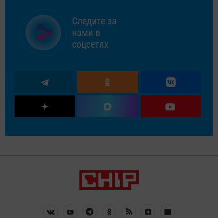
Следите за
нами в
соцсетях