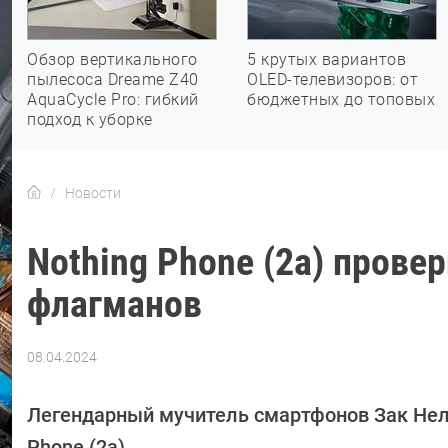
Обзор вертикального
5 крутых вариантов
пылесоса Dreame Z40
OLED-телевизоров: от
AquaCycle Pro: гибкий
бюджетных до топовых
подход к уборке
Новости
Nothing Phone (2a) прове
флагманов
08.04.2024
Автор:
Сергей
Калашников
Легендарный мучитель смартфонов Зак Нель
Phone (2a).