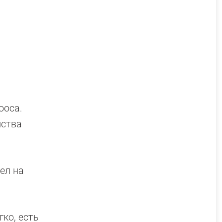
ооса.
йства
ел на
ко, есть