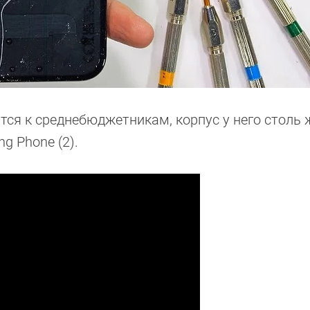
тся к среднебюджетникам, корпус у него столь 
ng Phone (2).