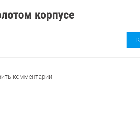
олотом корпусе
К
авить комментарий