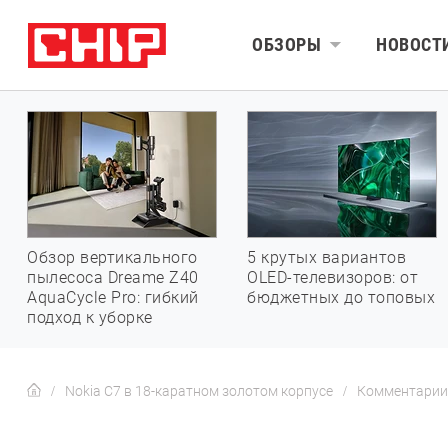
ОБЗОРЫ
НОВОСТ
Обзор вертикального
5 крутых вариантов
пылесоса Dreame Z40
OLED-телевизоров: от
AquaCycle Pro: гибкий
бюджетных до топовых
подход к уборке
Nokia C7 в 18-каратном золотом корпусе
Комментарии