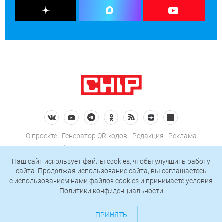
О проекте
Генератор QR-кодов
Редакция
Реклама
Пользовательское соглашение
Политика конфиденциальности
Наш сайт использует файлы cookies, чтобы улучшить работу
сайта. Продолжая использование сайта, вы соглашаетесь
Подписаться на рассылку
c использованием нами
файлов cookies
и принимаете условия
Политики конфиденциальности
© 2026 АО «БКМ», ОГРН 1027739494584, ИНН 7705056238
127018, Москва, ул. Полковая, д. 3, стр. 4, помещение I, комн. 23
ПРИНЯТЬ