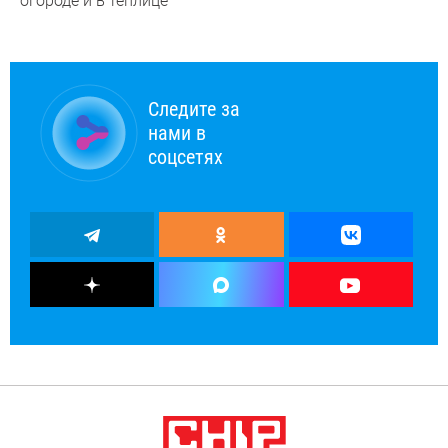
огороде и в теплице
Следите за
нами в
соцсетях