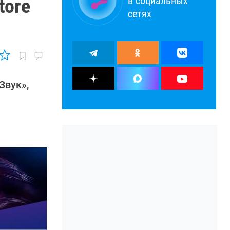
в социальных
tore
сетях
Звук»,