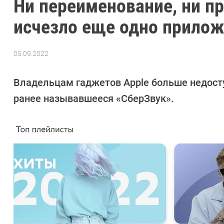
Ни переименование, ни пр
исчезло еще одно прило
05.09.2022
Автор:
Павел
Кошик
Владельцам гаджетов Apple больше недост
ранее называвшееся «СберЗвук».