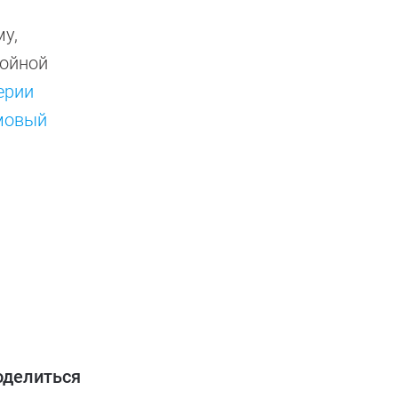
у,
тойной
ерии
мовый
оделиться