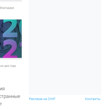
сия
остранные
Реклама на CHIP
Контакты
т