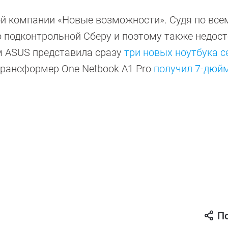
й компании «Новые возможности». Судя по всем
 подконтрольной Сберу и поэтому также недос
ем ASUS представила сразу
три новых ноутбука с
трансформер One Netbook A1 Pro
получил 7-дюй
П