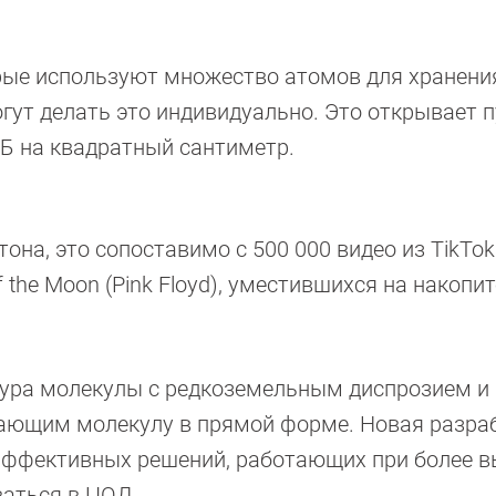
рые используют множество атомов для хранени
гут делать это индивидуально. Это открывает п
ТБ на квадратный сантиметр.
на, это сопоставимо с 500 000 видео из TikTok
f the Moon (Pink Floyd), уместившихся на накопи
тура молекулы с редкоземельным диспрозием и
ающим молекулу в прямой форме. Новая разра
 эффективных решений, работающих при более в
ваться в ЦОД.