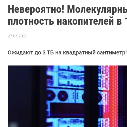
Невероятно! Молекулярны
плотность накопителей в 
27.06.2025
Автор:
Сергей
Калашников
Ожидают до 3 ТБ на квадратный сантиметр!