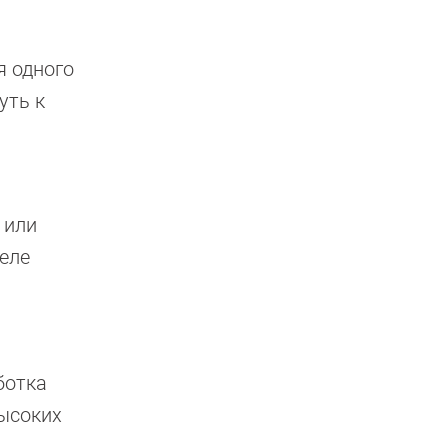
я одного
уть к
 или
теле
ботка
ысоких