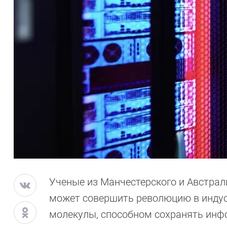
Ученые из Манчестерского и Австрал
может совершить революцию в индуст
молекулы, способном сохранять инфо