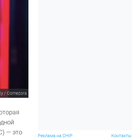
ty / Comezora
которая
одной
) — это
Реклама на CHIP
Контакты