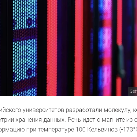
Get
ийского университетов разработали молекулу, 
рии хранения данных. Речь идет о магните из 
рмацию при температуре 100 Кельвинов (-173°C