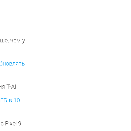
ше, чем у
обновлять
я T-AI
ГБ в 10
с Pixel 9