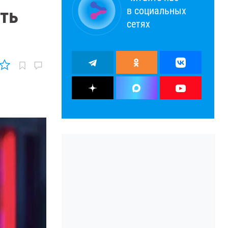
в социальных
ть
сетях