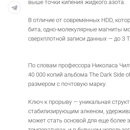
выше точки кипения жидкого азота.
В отличие от современных HDD, кото
бита, одно-молекулярные магниты мо
сверхплотной записи данных — до 3 
По словам профессора Николаса Чилто
40 000 копий альбома The Dark Side o
размером с почтовую марку.
Ключ к прорыву — уникальная струк
стабилизирующим алкеном, удержив
может стать основой для еще более
температурах, и в будущем использо